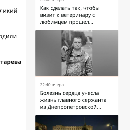
Как сделать так, чтобы
зликий
визит к ветеринару с
любимцем прошел
спокойно: простые советы
одили
отарева
22:40 вчера
Болезнь сердца унесла
жизнь главного сержанта
из Днепропетровской
области Юрия Свистуна