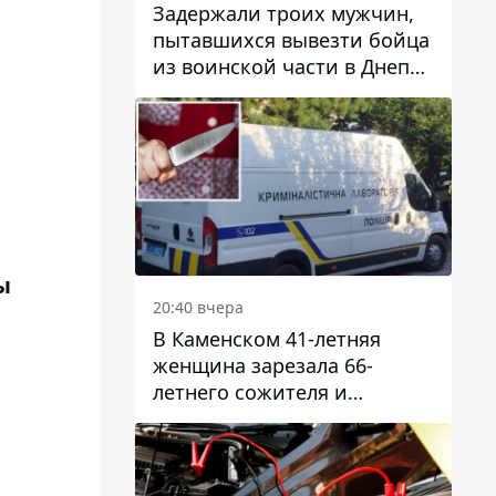
Задержали троих мужчин,
пытавшихся вывезти бойца
из воинской части в Днепр
за 7 тысяч долларов: среди
них был врач
ы
20:40 вчера
В Каменском 41-летняя
женщина зарезала 66-
летнего сожителя и
пыталась обмануть
полицейских