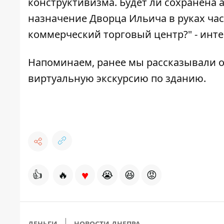
конструктивизма. Будет ли сохранена
назначение Дворца Ильича в руках час
коммерческий торговый центр?" -
инте
Напоминаем, ранее мы рассказывали о
виртуальную экскурсию
по зданию.
♥
👍
🔥
😭
😆
😡
ДЕНЬГИ
НОВОСТИ ДНЕПРА