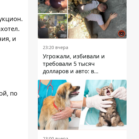
укцион.
хотел.
ия, и
23:20 вчера
Угрожали, избивали и
требовали 5 тысяч
долларов и авто: в
Павлограде задержали двух
мужчин
ой, по
23:00 вчера