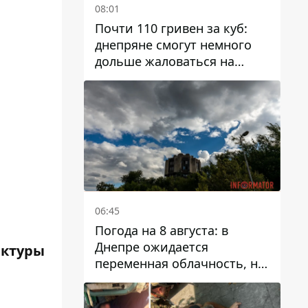
08:01
Почти 110 гривен за куб:
днепряне смогут немного
дольше жаловаться на
запланированные тарифы
на воду на 2027 год
06:45
Погода на 8 августа: в
Днепре ожидается
ектуры
переменная облачность, но
может пойти дождь