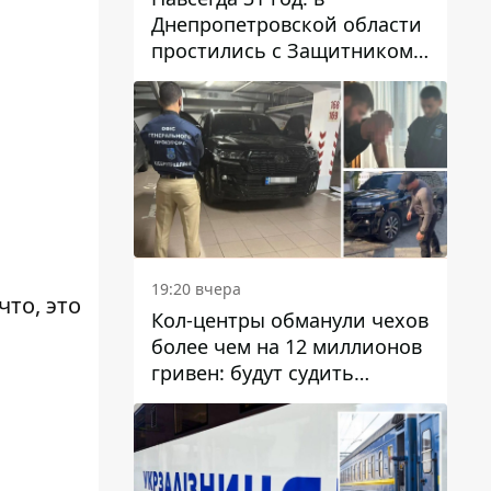
Днепропетровской области
простились с Защитником
Александром Репиным
19:20 вчера
что, это
Кол-центры обманули чехов
более чем на 12 миллионов
гривен: будут судить
днепрянина,
организовавшего
транснациональную
преступную организацию