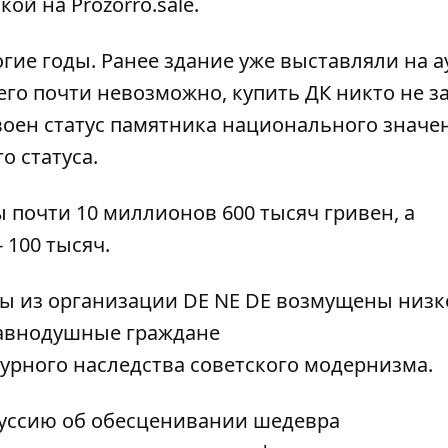
лкой на
Prozorro.sale
.
гие годы. Ранее здание уже выставляли на а
его почти невозможно, купить ДК никто не за
оен статус памятника национального значен
о статуса.
 почти 10 миллионов 600 тысяч гривен, а
100 тысяч.
ты из организации DE NE DE возмущены низк
равнодушные граждане
урного наследства советского модернизма.
куссию об обесценивании шедевра