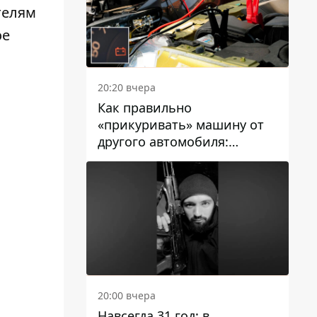
телям
ое
20:20 вчера
Как правильно
«прикуривать» машину от
другого автомобиля:
инструкция для водителей
20:00 вчера
Навсегда 31 год: в