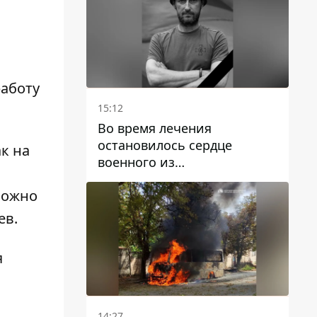
работу
15:12
Во время лечения
остановилось сердце
к на
военного из
Днепропетровской области
можно
Ростислава Лупашко
ев.
я
14:27