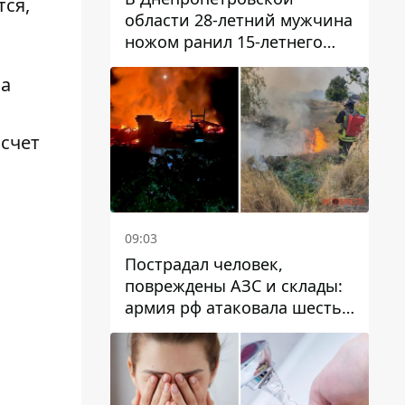
тся,
области 28-летний мужчина
ножом ранил 15-летнего
парня
ва
 счет
09:03
Пострадал человек,
повреждены АЗС и склады:
армия рф атаковала шесть
районов Днепропетровской
области