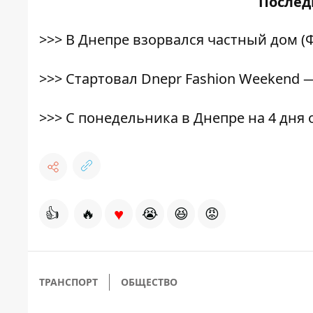
После
>>>
В Днепре взорвался частный дом (
>>>
Стартовал Dnepr Fashion Weekend 
>>>
С понедельника в Днепре на 4 дня 
♥
👍
🔥
😭
😆
😡
ТРАНСПОРТ
ОБЩЕСТВО