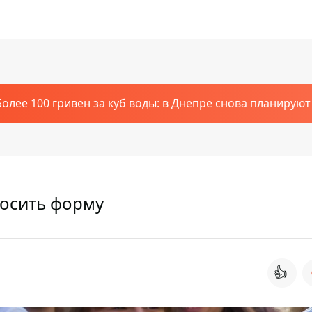
Более 100 гривен за куб воды: в Днепре снова планирую
осить форму
👍