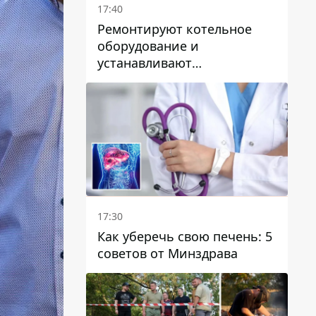
17:40
Ремонтируют котельное
оборудование и
устанавливают
генераторные установки:
как в Днепре готовятся к
отопительному сезону
17:30
Как уберечь свою печень: 5
советов от Минздрава