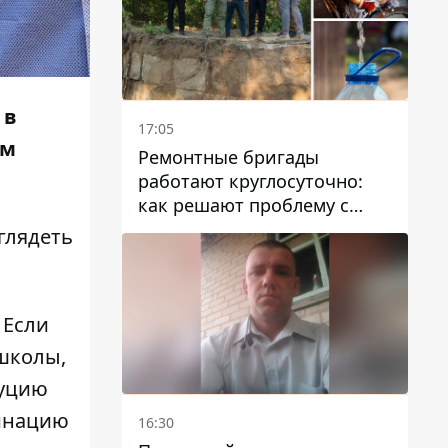
 в
17:05
ам
Ремонтные бригады
работают круглосуточно:
как решают проблему с
водой в Марганецкой
глядеть
громаде
 Если
 школы,
туцию
минацию
16:30