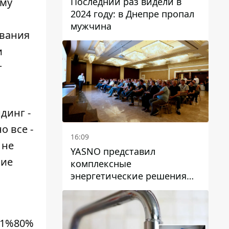
Последний раз видели в
ему
2024 году: в Днепре пропал
мужчина
ования
и
т
динг -
о все -
16:09
 не
YASNO представил
ние
комплексные
энергетические решения
для бизнеса в Днепре
D1%80%