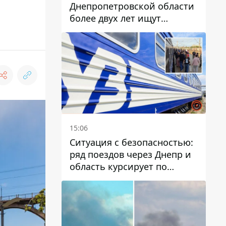
Днепропетровской области
более двух лет ищут
пропавшую женщину
15:06
Ситуация с безопасностью:
ряд поездов через Днепр и
область курсирует по
измененному маршруту, а
часть пути заменили
автобусами и электричками