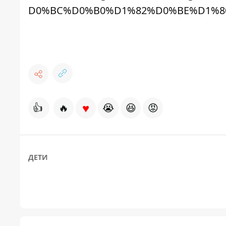
D0%BC%D0%B0%D1%82%D0%BE%D1%8
♥
👍
🔥
😭
😆
😡
ДЕТИ