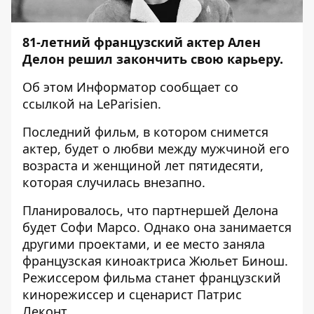
81-летний французский актер Ален
Делон решил закончить свою карьеру.
Об этом
Информатор
сообщает со
ссылкой на
LeParisien
.
Последний фильм, в котором снимется
актер, будет о любви между мужчиной его
возраста и женщиной лет пятидесяти,
которая случилась внезапно.
Планировалось, что партнершей Делона
будет Софи Марсо. Однако она занимается
другими проектами, и ее место заняла
французская киноактриса Жюльет Бинош.
Режиссером фильма станет французский
кинорежиссер и сценарист Патрис
Леконт.