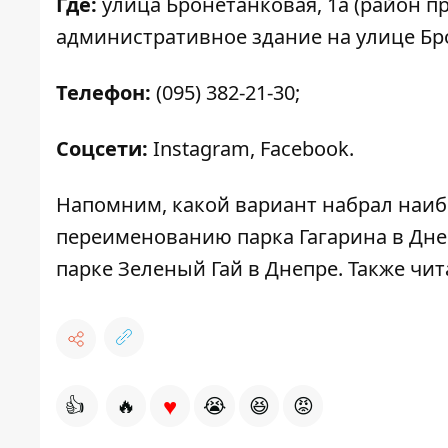
Где:
улица Бронетанковая, 1а (район про
административное здание на улице Бр
Телефон:
(095) 382-21-30
;
Соцсети:
Instagram
,
Facebook
.
Напомним, какой вариант набрал наиб
переименованию парка
Гагарина в Дне
парке Зеленый Гай в Днепре
. Также чит
♥
👍
🔥
😭
😆
😡