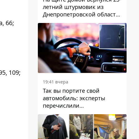
летний штурмовик из
Днепропетровской области
Богдан Бескровный
а, 66;
95, 109;
19:41 вчера
Так вы портите свой
автомобиль: эксперты
перечислили
распространенные
привычки водителей,
которые на самом деле
вредят машине