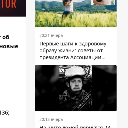
20:21 вчера
 об
Первые шаги к здоровому
ановые
образу жизни: советы от
президента Ассоциации
диетологов Украины
136;
20:13 вчера
На щите домой вернулся 23-