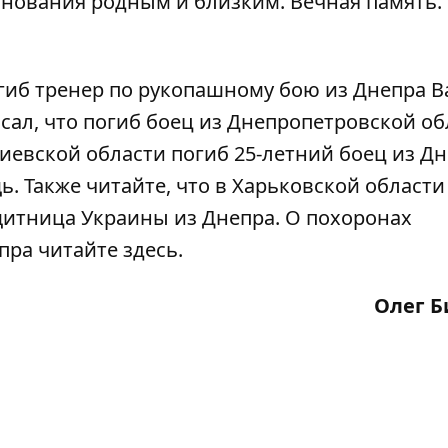
нования родным и близким. Вечная память.
гиб тренер
по рукопашному бою из Днепра 
сал, что
погиб
боец из Днепропетровской обл
 Киевской области
погиб
25-летний боец из Д
щь
. Также читайте, что в Харьковской области
щитница Украины из Днепра. О похоронах
пра читайте
здесь
.
Олег Б