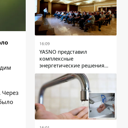
оло
16:09
YASNO представил
комплексные
энергетические решения
адим
для бизнеса в Днепре
 Через
 было
16:01