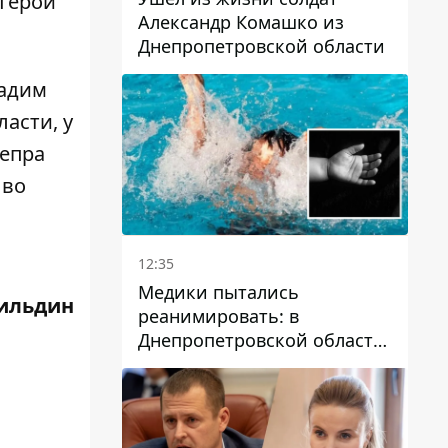
 Герои
Александр Комашко из
Днепропетровской области
Вадим
асти, у
непра
 во
12:35
Медики пытались
ильдин
реанимировать: в
Днепропетровской области
двухлетний мальчик утонул
в бассейне