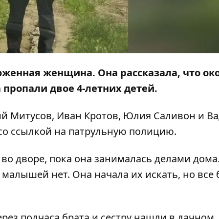
оженная женщина. Она рассказала, что ок
а пропали двое 4-летних детей.
й Митусов, Иван Кротов, Юлия Саливон и В
со
ссылкой
на патрульную полицию.
во дворе, пока она занималась делами дома.
 малышей нет. Она начала их искать, но все
рез полчаса брата и сестру нашли в дачном