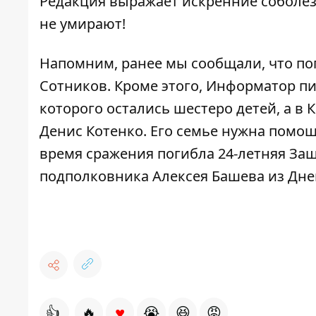
Редакция выражает искренние соболез
не умирают!
Напомним, ранее мы сообщали, что
по
Сотников. Кроме этого, Информатор пи
которого остались шестеро детей, а в
Денис Котенко. Его семье
нужна помо
время сражения
погибла
24-летняя За
подполковника Алексея Башева из Дне
♥
👍
🔥
😭
😆
😡