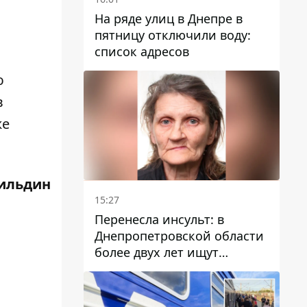
На ряде улиц в Днепре в
пятницу отключили воду:
список адресов
ю
в
же
ильдин
15:27
Перенесла инсульт: в
Днепропетровской области
более двух лет ищут
пропавшую женщину