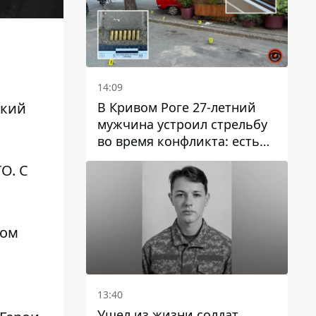
14:09
В Кривом Роге 27-летний
ький
мужчина устроил стрельбу
во время конфликта: есть
раненый
О. С
ном
13:40
Ушел из жизни солдат