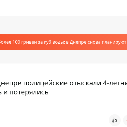
Более 100 гривен за куб воды: в Днепре снова планирую
Днепре полицейские отыскали 4-летн
ь и потерялись
👍