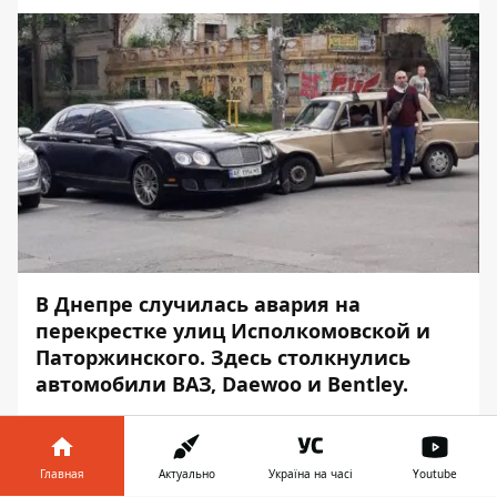
В Днепре случилась авария на
перекрестке улиц Исполкомовской и
Паторжинского. Здесь столкнулись
автомобили ВАЗ, Daewoo и Bentley.
Инцидент произошел около 13:30. Об этом
сообщает
Информатор
.
Главная
Актуально
Україна на часі
Youtube