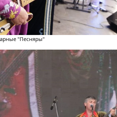
дарные "Песняры"