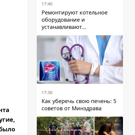
17:40
Ремонтируют котельное
оборудование и
устанавливают
генераторные установки:
как в Днепре готовятся к
отопительному сезону
17:30
Как уберечь свою печень: 5
советов от Минздрава
нта
угие,
 было