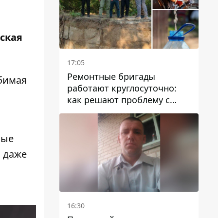
ская
17:05
Ремонтные бригады
юбимая
работают круглосуточно:
как решают проблему с
водой в Марганецкой
громаде
мые
и даже
16:30