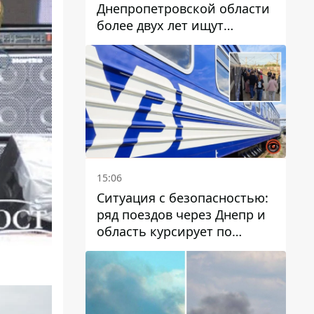
Днепропетровской области
более двух лет ищут
пропавшую женщину
15:06
Ситуация с безопасностью:
ряд поездов через Днепр и
область курсирует по
измененному маршруту, а
часть пути заменили
автобусами и электричками