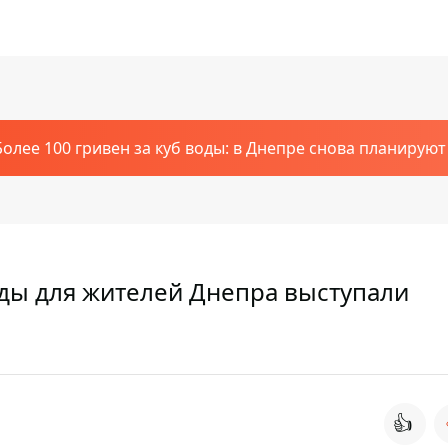
Более 100 гривен за куб воды: в Днепре снова планирую
еды для жителей Днепра выступали
👍