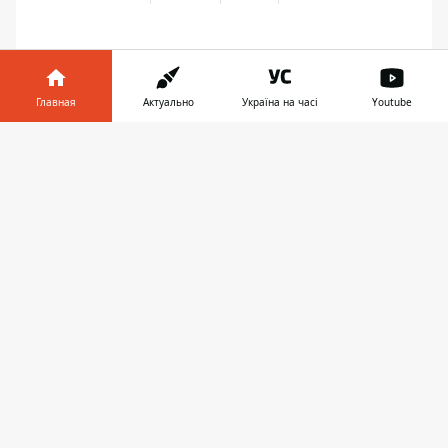
Главная
Актуально
Україна на часі
Youtube
Информатор в
Скачать
телефоне
👉
ПРЕДЛОЖИТЬ НОВОСТЬ
Днепр
Область
Украина
Реклама
Пресс-релизы