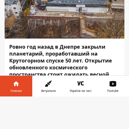
Ровно год назад в Днепре
закрыли
планетарий,
проработавший на
Крутогорном спуске 50 лет. Открытие
обновленного космического
пространства стоит ожидать весной
2020 года, а пока что работа кипит изо
дня в день.
Главная
Актуально
Україна на часі
Youtube
Информатор
взлетел над планетарием,
Информатор в
Скачать
чтобы узнать, на каком этапе сейчас
телефоне
👉
реконструкция. Нужно подождать совсем
чуть-чуть до открытия.