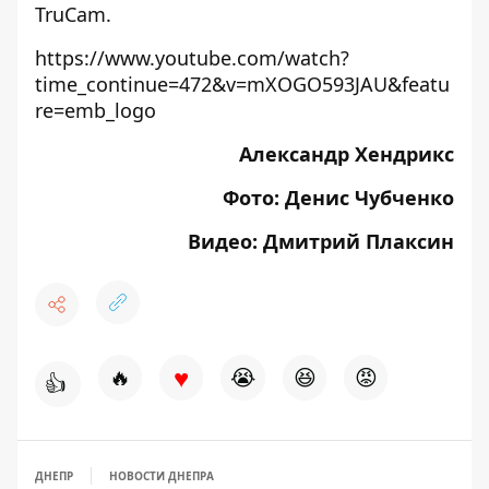
TruCam
.
https://www.youtube.com/watch?
time_continue=472&v=mXOGO593JAU&featu
re=emb_logo
Александр Хендрикс
Фото: Денис Чубченко
Видео: Дмитрий Плаксин
♥
🔥
😭
😆
😡
👍
ДНЕПР
НОВОСТИ ДНЕПРА