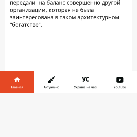
передали на баланс совершенно другой
организации, которая не была
заинтересована в таком архитектурном
"богатстве".
Главная
Актуально
Україна на часі
Youtube
Информатор в
Скачать
телефоне
👉
Со временем все, что можно было
растащить из конструкции здания,
разворовали, а бетонные корпуса так и