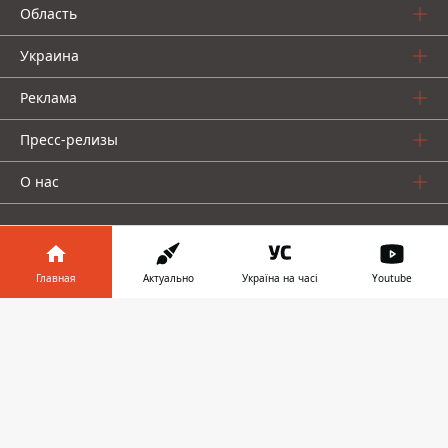
Область
Украина
Реклама
Пресс-релизы
О нас
Главная
Актуально
Україна на часі
Youtube
Информатор в
Информатор проекты
Скачать
телефоне
👉
Информатор
Информатор
Информатор
Украина
Киев
Авто
© 2016-2026 Informator