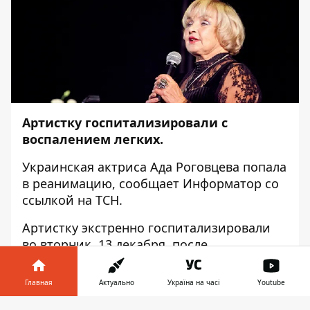
Артистку госпитализировали с
воспалением легких.
Украинская актриса Ада Роговцева попала
в реанимацию, сообщает
Информатор
со
ссылкой на
ТСН
.
Артистку экстренно госпитализировали
во вторник, 13 декабря, после
выступления в Днепре. Здесь коллектив
давал спектакль "Варшавская мелодия 2".
Главная
Актуально
Україна на часі
Youtube
После выступления Роговцевой стало