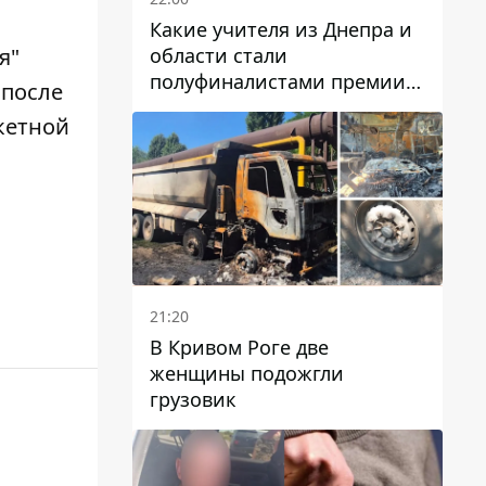
Какие учителя из Днепра и
области стали
я"
полуфиналистами премии
 после
Global Teacher Prize Ukraine
акетной
2026
21:20
В Кривом Роге две
женщины подожгли
грузовик