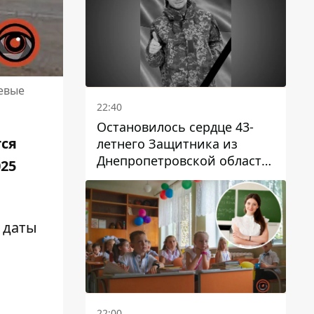
оевые
22:40
Остановилось сердце 43-
тся
летнего Защитника из
Днепропетровской области
025
Евгения Зинченко
 даты
22:00