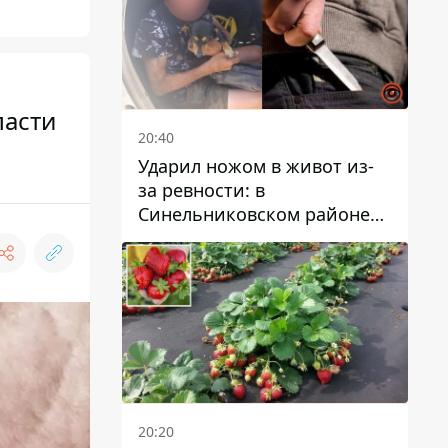
ласти
20:40
Ударил ножом в живот из-
за ревности: в
Синельниковском районе
задержали 49-летнего
мужчину за убийство
20:20