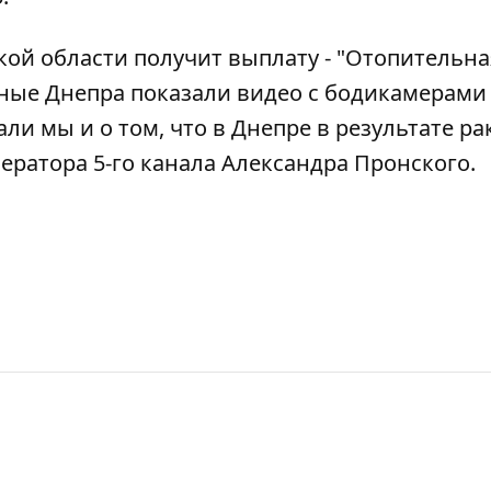
кой области получит выплату - "Отопительна
ные Днепра показали видео с бодикамерами
али мы и о том, что
в Днепре
в результате р
ератора 5-го канала Александра Пронского
.