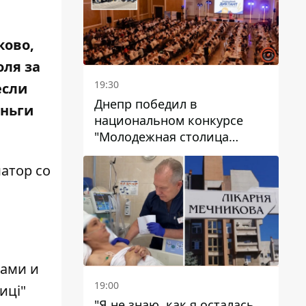
ково,
оля за
19:30
если
Днепр победил в
еньги
национальном конкурсе
"Молодежная столица
Украины – 2026"
атор со
ами и
19:00
иці"
"Я не знаю, как я осталась