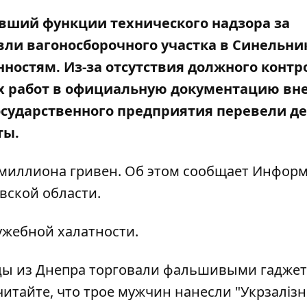
явший функции технического надзора за
ли вагоносборочного участка в Синельни
ностям. Из-за отсутствия должного контр
 работ в официальную документацию вн
государственного предприятия перевели д
ты.
2 миллиона гривен. Об этом сообщает Информ
вской области
.
ужебной халатности.
цы из Днепра торговали фальшивыми гаджет
 читайте, что трое мужчин
нанесли "Укрзалізн