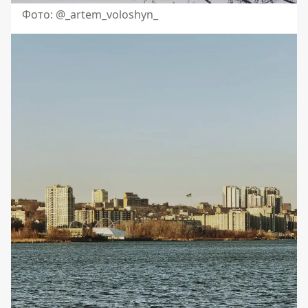
Фото: @_artem_voloshyn_