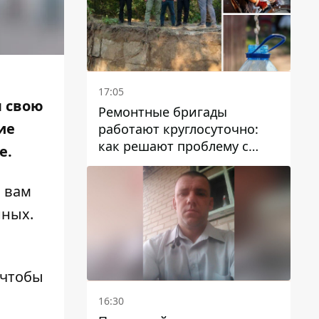
17:05
л свою
Ремонтные бригады
ие
работают круглосуточно:
как решают проблему с
е.
водой в Марганецкой
громаде
 вам
нных.
 чтобы
16:30