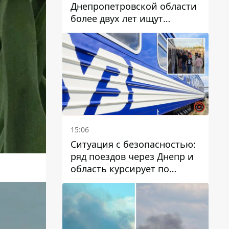
Днепропетровской области
более двух лет ищут
пропавшую женщину
15:06
Ситуация с безопасностью:
ряд поездов через Днепр и
область курсирует по
измененному маршруту, а
часть пути заменили
автобусами и электричками