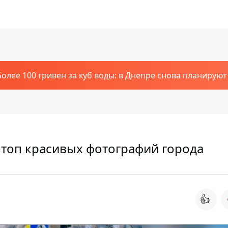
Более 100 гривен за куб воды: в Днепре снова планирую
: топ красивых фотографий города
👍