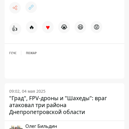
♥
🔥
😭
😆
😡
👍
ГСЧС
ПОЖАР
09:02, 04 мая 2025
"Град", FPV-дроны и "Шахеды": враг
атаковал три района
Днепропетровской области
Олег Бильдин