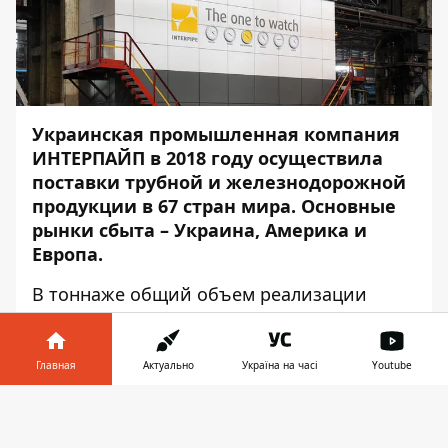
Украинская промышленная компания
ИНТЕРПАЙП в 2018 году осуществила
поставки трубной и железнодорожной
продукции в 67 стран мира. Основные
рынки сбыта – Украина, Америка и
Европа.
В тоннаже общий объем реализации
компании составил 857 тыс. тонн (+12%),
что стало лучшим результатом за
последние 5 лет, - сообщает
Информатор
.
Главная
Актуально
Україна на часі
Youtube
При этом доля экспорта в структуре
Информатор в
Скачать
продаж составила 72 %, тогда как доля
телефоне
👉