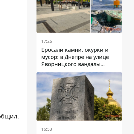
17:26
Бросали камни, окурки и
мусор: в Днепре на улице
Яворницкого вандалы
повредили питьевые
фонтаны
общил,
16:53