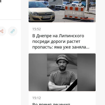
а
15:52
В Днепре на Липинского
посреди дороги растет
пропасть: яма уже заняла
полосу движения
15:12
Во время лечения