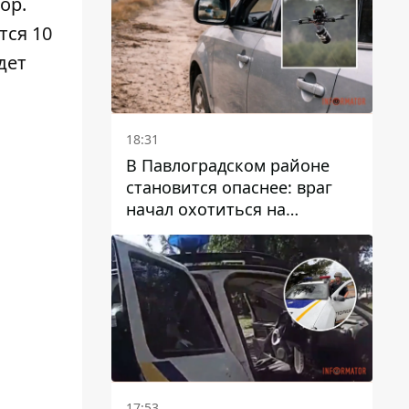
ор.
тся 10
дет
18:31
В Павлоградском районе
становится опаснее: враг
начал охотиться на
гражданский и военный
транспорт
17:53