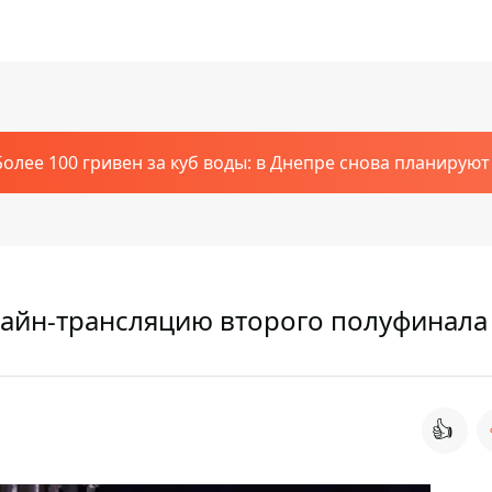
Более 100 гривен за куб воды: в Днепре снова планирую
лайн-трансляцию второго полуфинала
👍