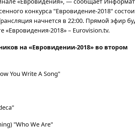
финале «Евровидения», — сообщает
Информат
енного конкурса "Евровидение-2018" состои
Трансляция начнется в 22:00. Прямой эфир бу
е «Евровидения-2018» –
Еurovision.tv
.
ников на «Евровидении-2018» во втором
How You Write А Song"
 deca"
ening) "Who We Are"