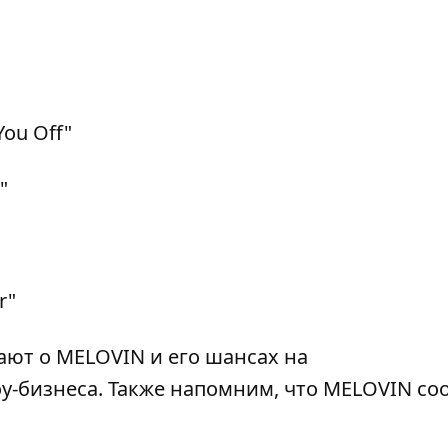
You Off"
"
r"
ают о MELOVIN и его шансах на
у-бизнеса. Также напомним, что
MELOVIN со