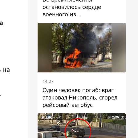
остановилось сердце
военного из
Днепропетровской области
а
Ростислава Лупашко
.
ь на
14:27
Один человек погиб: враг
т
атаковал Никополь, сгорел
рейсовый автобус