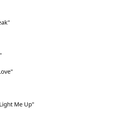
eak"
"
Love"
Light Me Up"