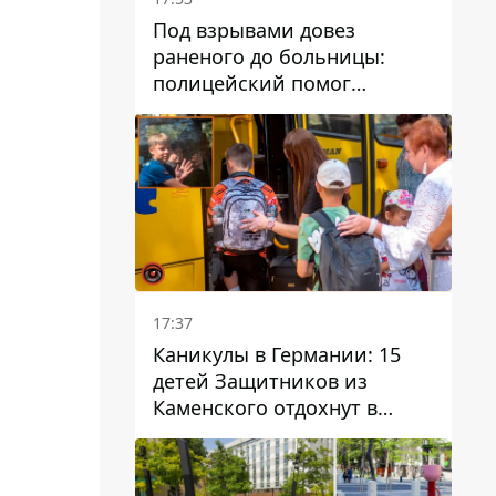
Под взрывами довез
раненого до больницы:
полицейский помог
пострадавшему после атаки
на Каменский район
17:37
Каникулы в Германии: 15
детей Защитников из
Каменского отдохнут в
Вуппертале