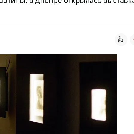
артины: в Днепре открылась выставк
👍