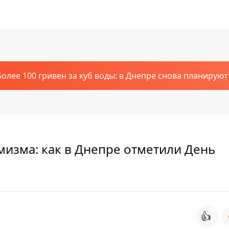
Более 100 гривен за куб воды: в Днепре снова планирую
мизма: как в Днепре отметили День
👍