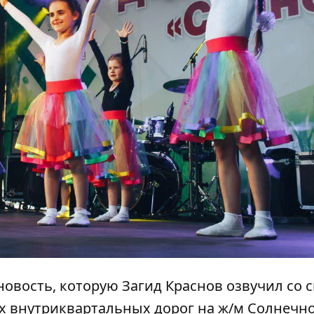
овость, которую Загид Краснов озвучил со 
х внутриквартальных дорог на ж/м Солнечн