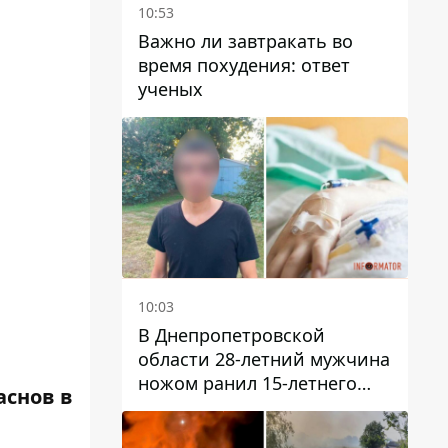
10:53
Важно ли завтракать во
время похудения: ответ
ученых
10:03
В Днепропетровской
области 28-летний мужчина
ножом ранил 15-летнего
аснов в
парня