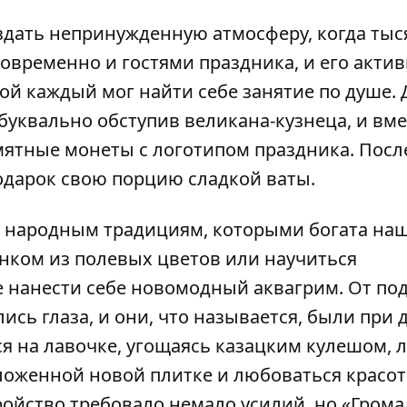
оздать непринужденную атмосферу, когда тыс
новременно и гостями праздника, и его акт
й каждый мог найти себе занятие по душе. 
буквально обступив великана-кузнеца, и вме
ятные монеты с логотипом праздника. Посл
одарок свою порцию сладкой ваты.
к народным традициям, которыми богата на
енком из полевых цветов или научиться
е нанести себе новомодный аквагрим. От по
ись глаза, и они, что называется, были при д
я на лавочке, угощаясь казацким кулешом, 
ложенной новой плитке и любоваться красо
ройство требовало немало усилий, но «Грома