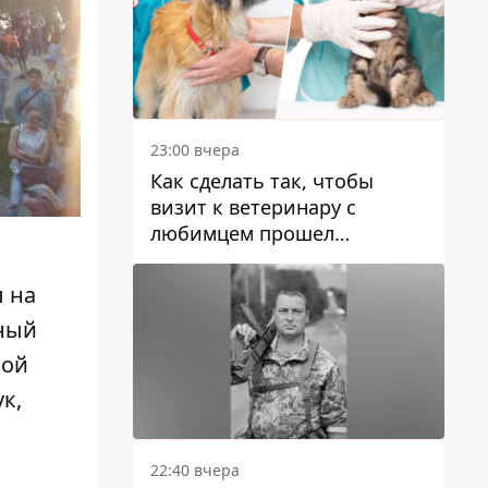
23:00 вчера
Как сделать так, чтобы
визит к ветеринару с
любимцем прошел
спокойно: простые советы
ы на
ьный
вой
к,
22:40 вчера