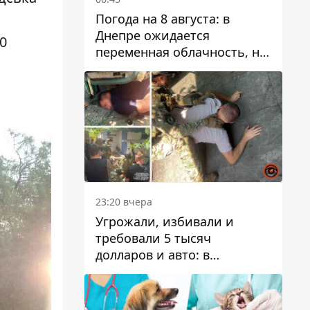
Погода на 8 августа: в
Днепре ожидается
0
переменная облачность, но
может пойти дождь
23:20 вчера
Угрожали, избивали и
требовали 5 тысяч
долларов и авто: в
Павлограде задержали двух
мужчин