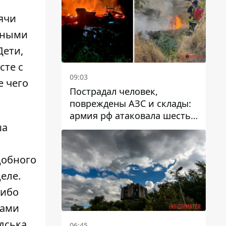
ячи
ивными
Дети,
сте с
09:03
е чего
Пострадал человек,
повреждены АЗС и склады:
армия рф атаковала шесть
ша
районов Днепропетровской
области
добного
еле.
либо
тами
дська
06:45