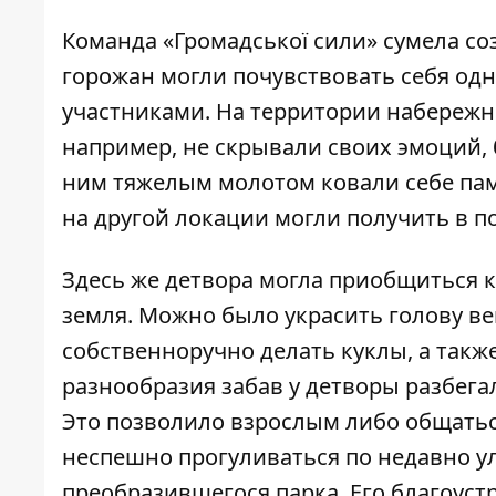
Команда «Громадської сили» сумела с
горожан могли почувствовать себя од
участниками. На территории набережно
например, не скрывали своих эмоций, 
ним тяжелым молотом ковали себе пам
на другой локации могли получить в п
Здесь же детвора могла приобщиться 
земля. Можно было украсить голову в
собственноручно делать куклы, а такж
разнообразия забав у детворы разбегал
Это позволило взрослым либо общатьс
неспешно прогуливаться по недавно у
преобразившегося парка. Его благоуст