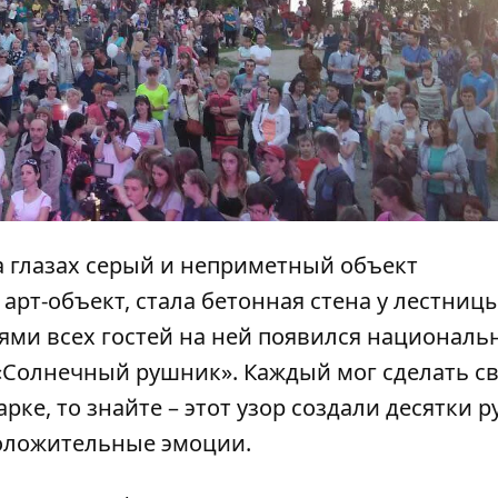
а глазах серый и неприметный объект
арт-объект, стала бетонная стена у лестниц
иями всех гостей на ней появился национал
«Солнечный рушник». Каждый мог сделать с
рке, то знайте – этот узор создали десятки ру
положительные эмоции.