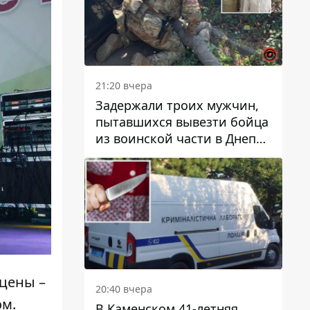
21:20 вчера
Задержали троих мужчин,
пытавшихся вывезти бойца
из воинской части в Днепр
за 7 тысяч долларов: среди
них был врач
сцены –
20:40 вчера
ом.
В Каменском 41-летняя