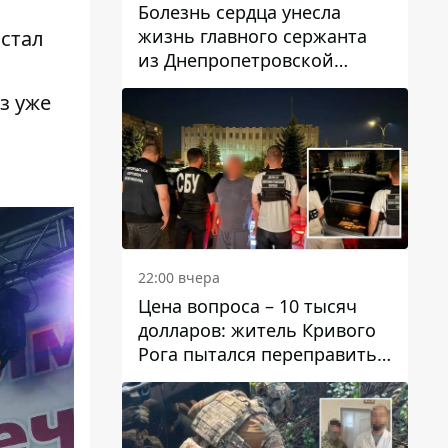
Болезнь сердца унесла
жизнь главного сержанта
 стал
из Днепропетровской
области Юрия Свистуна
з уже
22:00 вчера
Цена вопроса – 10 тысяч
долларов: житель Кривого
Рога пытался переправить
мужчину в Словакию