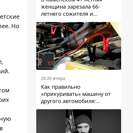
женщина зарезала 66-
летнего сожителя и
етские
пыталась обмануть
ее. Но
полицейских
и
е,
ий.
20:20 вчера
Как правильно
том
«прикуривать» машину от
оих
другого автомобиля:
инструкция для водителей
тную
в