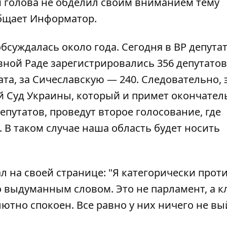
й голова не обделил своим вниманием тему
общает
Информатор
.
суждалась около года. Сегодня в ВР депута
вной Раде зарегистрировались 356 депутатов
та, за Сичеславскую — 240
. Следовательно, 
й Суд Украины, который и примет окончател
епутатов, проведут второе голосование, где
 В таком случае наша область будет носить
л на своей странице: "Я категорически прот
 выдуманным словом. Это не парламент, а к
лютно спокоен. Все равно у них ничего не вы