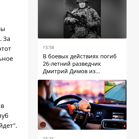
ты
. За
15:58
этот
В боевых действиях погиб
ьное
26-летний разведчик
Дмитрий Димов из
Никополя
ив
луб
йдет".
15:21