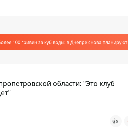
Более 100 гривен за куб воды: в Днепре снова планирую
ропетровской области: "Это клуб
дет"
👍