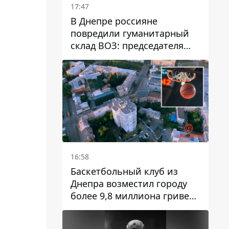
17:47
В Днепре россияне
повредили гуманитарный
склад ВОЗ: председателя
организации критикуют за
"неоднозначное"
сообщение
16:58
Баскетбольный клуб из
Днепра возместил городу
более 9,8 миллиона гривен
долга