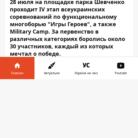
28 июля на площадке парка Шевченко
проходит IV этап всеукраинских
соревнований по функциональному
многоборью "Игры Героев", а также
Military Camp. За первенство в
различных категориях боролись около
30 участников, каждый из которых
мечтал о победе.
Поддержать спортсменов пришли не
только друзья и близкие, но и множество
Главная
Актуально
Україна на часі
Youtube
жителей Днепра. Об этом
Информатор
Информатор в
сообщает с места события.
Скачать
телефоне
👉
Главная цель "Игр Героев" -
психологическая и физкультурно-
спортивная реабилитация бойцов,
которая помогает людям с инвалидностью
адаптироваться в социуме. "Игры Героев"
также способствуют популяризации