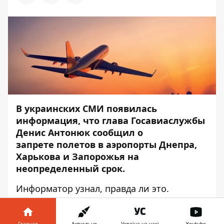
В украинских СМИ появилась
информация, что глава Госавиаслужбы
Денис Антонюк сообщил о
запрете полетов в аэропорты Днепра,
Харькова и Запорожья на
неопределенный срок.
Информатор
узнал, правда ли это.
По словам директора туроператора
"ITRAVEL" Никиты Плясова, данная