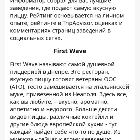
Информатор
собрал для вас лучшие
заведения, где подают самую вкусную
пиццу. Рейтинг основывается на личном
опыте, рейтинге в TripAdvisor, оценках и
комментариях страниц заведений в
социальных сетях.
First Wave
First Wave называют самой душевной
пиццерией в Днепре. Это ресторан,
вкусную пиццу готовят ветераны ООС
(АТО), тесто замешивается на итальянской
муке, привезенной из Неаполя. Здесь все,
как вы любите, – вкусно, ароматно,
аппетитно и недорого. Больше десяти
видов пиццы, различные коктейли и
другие блюда европейской кухни - тут
каждый найдет себе что-то по душе. Из
минусов - сейчас к этому заведению