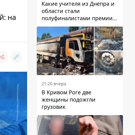
Какие учителя из Днепра и
области стали
: на
полуфиналистами премии
Global Teacher Prize Ukraine
2026
21:20 вчера
В Кривом Роге две
женщины подожгли
грузовик