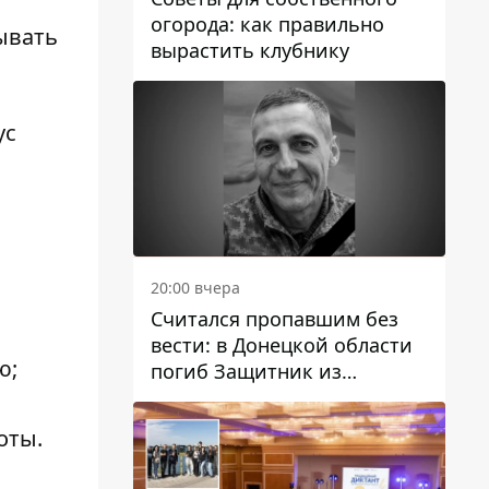
огорода: как правильно
ывать
вырастить клубнику
ус
20:00 вчера
Считался пропавшим без
вести: в Донецкой области
ю;
погиб Защитник из
Каменского Антон
Красовский
оты.