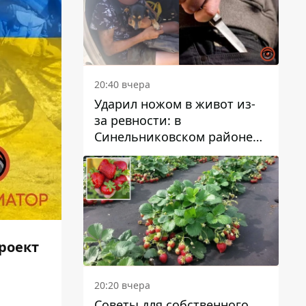
20:40 вчера
Ударил ножом в живот из-
за ревности: в
Синельниковском районе
задержали 49-летнего
мужчину за убийство
проект
20:20 вчера
Советы для собственного