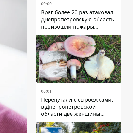
09:00
Враг более 20 раз атаковал
Днепропетровскую область:
произошли пожары,
повреждены дома,
инфраструктура и авто
08:01
Перепутали с сыроежками:
в Днепропетровской
области две женщины
отравились грибами