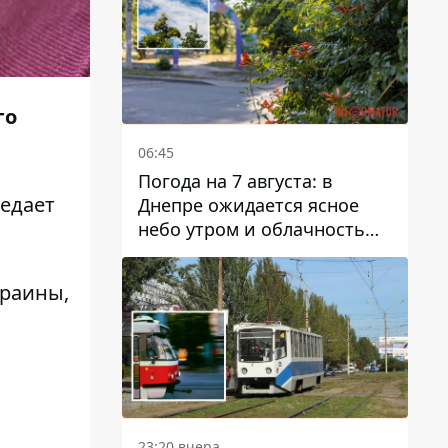
го
06:45
Погода на 7 августа: в
едает
Днепре ожидается ясное
небо утром и облачность
после обеда
краины,
23:20 вчера