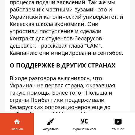
процесса подачи заявлений. Так же мы
работаем и с частными вузами - это и
Украинский католический университет, и
Киевская школа экономики. Они
упростили поступление и сделали
контракт для студентов-беларусов
дешевле", - рассказал глава "САМ".
Кампанию они инициировали в сентябре.
О ПОДДЕРЖКЕ В ДРУГИХ СТРАНАХ
В ходе разговора выяснилось, что
Украина - не первая страна, оказавшая
такую помощь. Более того - Польша и
страны Прибалтики поддерживали
беларусских оппозиционеров еще до
событий летом 2020 года. Массовые
протесты и репрессии против активистов
начались еще в 2006 году. В 2010 году
Главная
Актуально
Україна на часі
Youtube