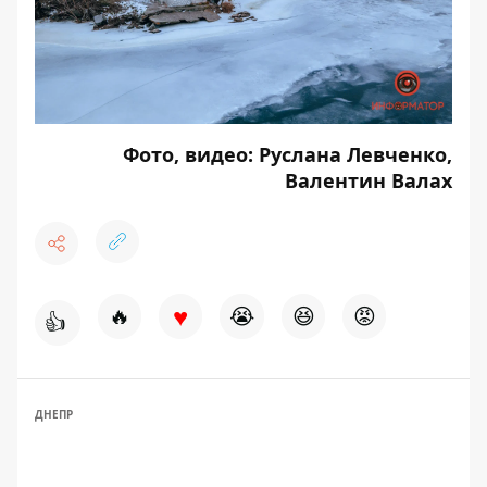
Фото, видео: Руслана Левченко,
Валентин Валах
♥
🔥
😭
😆
😡
👍
ДНЕПР