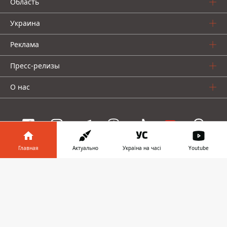
Область
Украина
Реклама
Пресс-релизы
О нас
Главная
Актуально
Україна на часі
Youtube
Информатор проекты
Информатор в
Скачать
Информатор
Информатор
Информатор
телефоне
👉
Украина
Киев
Авто
© 2016-2026 Informator