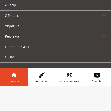
Днепр
Область
Украина
Реклама
Пресс-релизы
О нас
Главная
Актуально
Україна на часі
Youtube
Информатор в
Информатор проекты
Скачать
телефоне
👉
Информатор
Информатор
Информатор
Украина
Киев
Авто