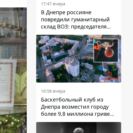
17:47 вчера
В Днепре россияне
повредили гуманитарный
склад ВОЗ: председателя
организации критикуют за
"неоднозначное"
сообщение
16:58 вчера
Баскетбольный клуб из
Днепра возместил городу
более 9,8 миллиона гривен
долга