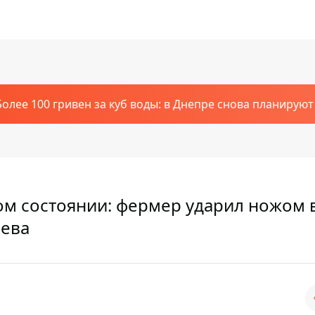
Более 100 гривен за куб воды: в Днепре снова планирую
ом состоянии: фермер ударил ножом 
аева