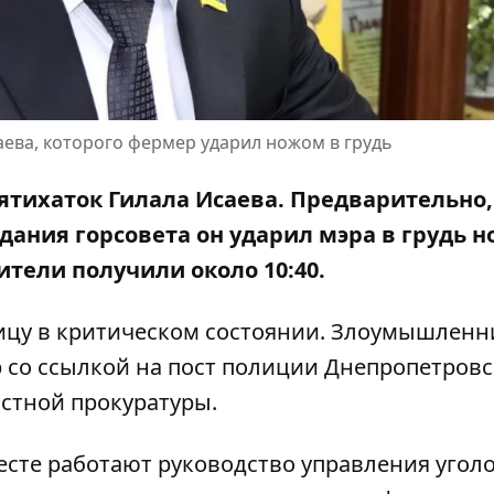
аева, которого фермер ударил ножом в грудь
ятихаток Гилала Исаева. Предварительно,
дания горсовета он ударил мэра в грудь 
тели получили около 10:40.
ицу в критическом состоянии. Злоумышленн
 со ссылкой на
пост полиции Днепропетров
астной прокуратуры
.
сте работают руководство управления угол