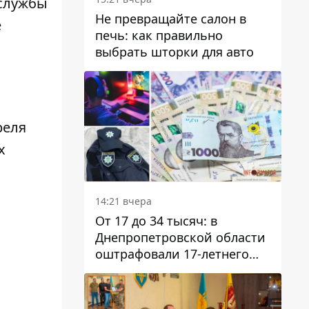
 службы
Не превращайте салон в
е
печь: как правильно
выбрать шторки для авто
реля
х
14:21 вчера
От 17 до 34 тысяч: в
Днепропетровской области
оштрафовали 17-летнего
парня за развлекательный
стрим в полицейской
форме