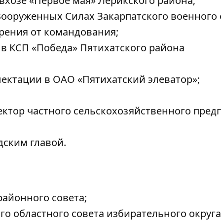
овхозе «Первое мая» Лерикского района;
в Вооруженных Силах Закарпатского военного 
рения от командования;
м в КСП «Победа» Пятихатского района
лектации в ОАО «Пятихатский элеватор»;
ректор частного сельскохозяйственного пред
дским главой.
районного совета;
го областного совета избирательного округа