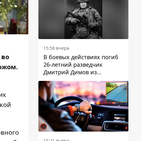
15:58 вчера
 во
В боевых действиях погиб
26-летний разведчик
ножом.
Дмитрий Димов из
Никополя
ик
ской
овного
15:21 вчера