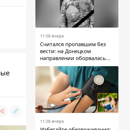
11:58 вчера
Считался пропавшим без
вести: на Донецком
направлении оборвалась
жизнь Анатолия Ткачука из
вые
Днепропетровской области
11:28 вчера
Избегайте обезвоживания: