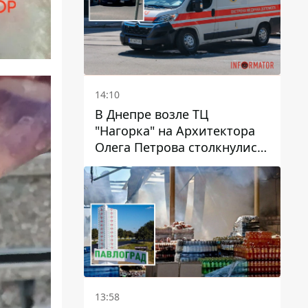
14:10
В Днепре возле ТЦ
"Нагорка" на Архитектора
Олега Петрова столкнулись
"скорая" и Toyota: трамваи
№5 задерживаются
13:58