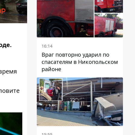
оде.
16:14
Враг повторно ударил по
спасателям в Никопольском
районе
время
 ловите
15:55