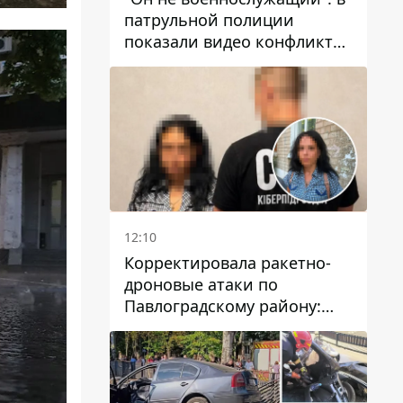
патрульной полиции
показали видео конфликта
с мужчиной без ноги на
проспекте Поля в Днепре
12:10
Корректировала ракетно-
дроновые атаки по
Павлоградскому району:
задержали вражескую
агентку