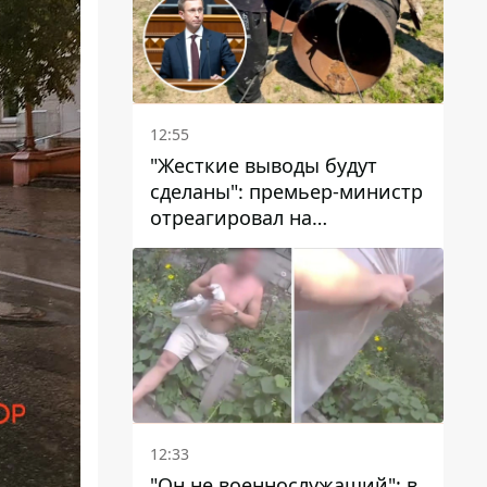
12:55
"Жесткие выводы будут
сделаны": премьер-министр
отреагировал на
несколькодневное
отсутствие воды в Марганце
12:33
"Он не военнослужащий": в