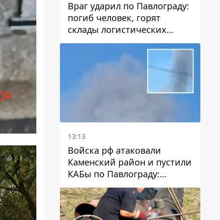
Враг ударил по Павлограду:
погиб человек, горят
склады логистических
компаний и магазина
13:13
Войска рф атаковали
Каменский район и пустили
КАБы по Павлограду:
пострадал мужчина, в небо
поднимается столб дыма