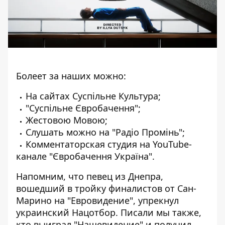
Болеет за наших можно:
На сайтах
Суспільне Культура
;
"
Суспільне Євробачення
"
;
Жестовою Мовою
;
Слушать можно на "
Радіо Промінь
"
;
Комментаторская студия на YouTube-
канале "
Євробачення Україна"
.
Напомним, что певец из Днепра,
вошедший в тройку финалистов от Сан-
Марино на "Евровидение",
упрекнул
украинский Нацотбор
. Писали мы также,
кто выиграл "Нашевидение"
и получил