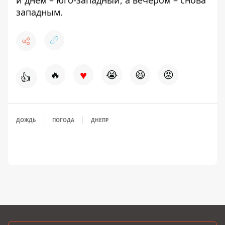
и днем ​​– юго-западный, а вечером – снова
западным.
♥
🔥
😭
😆
😡
👍
ДОЖДЬ
ПОГОДА
ДНЕПР