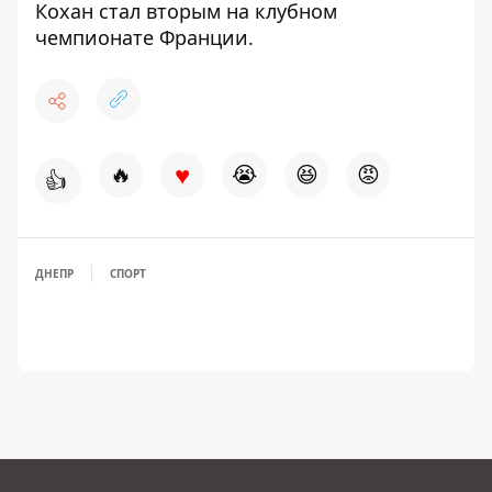
Кохан стал вторым на клубном
чемпионате Франции
.
♥
🔥
😭
😆
😡
👍
ДНЕПР
СПОРТ