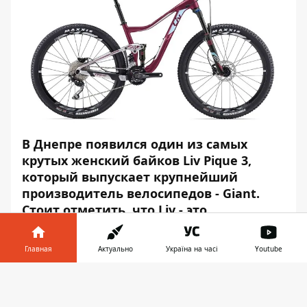
В Днепре появился один из самых
крутых женский байков Liv Pique 3,
который выпускает крупнейший
производитель велосипедов - Giant.
Стоит отметить, что Liv - это
единственный в мире бренд
специализирующийся исключительно
Главная
Актуально
Україна на часі
Youtube
на выпуске велосипедов для женщин.
Провести тест-драйв этого шикарного
Информатор в
Скачать
байк можно у официального
телефоне
👉