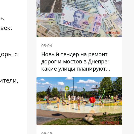
ть
век.
08:04
цоры с
Новый тендер на ремонт
дорог и мостов в Днепре:
какие улицы планируют
обновить и сколько
дители,
десятков миллионов гривен
на это хотят потратить
06:45