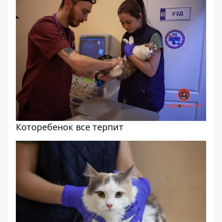
Которебенок все терпит