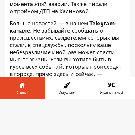
момента этой аварии
. Также писали
о
тройном ДТП на Калиновой
.
Больше новостей — в нашем
Telegram-
канале
. Не забывайте сообщать о
происшествиях, свидетелем которых вы
стали, в спецслужбы, поскольку ваше
небезразличие иной раз может спасти
чью-то жизнь. Если вы хотите быть в
курсе всех событий, которые происходят
в городе, прямо здесь и сейчас, —
подключайтесь к
Информатор ФМ
(107,3
FM). Также можете писать о тех или иных
Главная
Актуально
Україна на часі
инцидентах в наш
Telegram-чат
.
Подписывайтесь на
наш YouTube
и
Информатор в
Скачать
первыми смотрите видео о событиях в
телефоне
👉
Днепре.
Маргарита Турчак