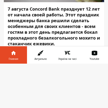
7 августа Concord Bank празднует 12 лет
от начала своей работы. Этот праздник
менеджеры банка решили сделать
особенным для своих клиентов - всем
гостям в этот день предлагается бокал
прохладного безалкогольного мохито и
стаканчик ежевики.
Необычным праздник стал и для
сотрудников - Concord Bank организовал
Главная
Актуально
Україна на часі
Youtube
перевоплощение: ТОП-менеджеры банка
Информатор в
покинули свои кожаные кресла и дубовые
Скачать
телефоне
👉
кабинеты для того, чтобы лично
обслужить каждого клиента, — сообщает
Информатор.
Concord - первый из малых и средних
банков, который стал принципальным