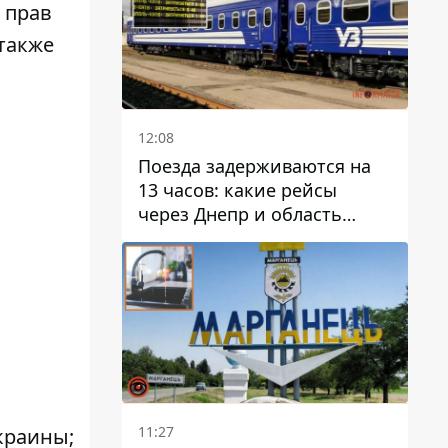
 прав
также
12:08
Поезда задерживаются на
13 часов: какие рейсы
через Днепр и область
выбились из графика
11:27
краины;