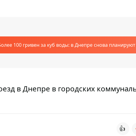
Более 100 гривен за куб воды: в Днепре снова планирую
роезд в Днепре в городских коммунал
👍