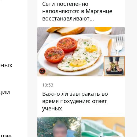
Сети постепенно
наполняются: в Марганце
восстанавливают
водоснабжение
бных
10:53
ции
Важно ли завтракать во
время похудения: ответ
ученых
ющие