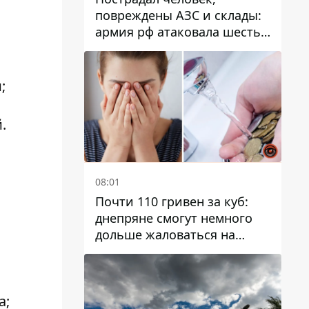
повреждены АЗС и склады:
армия рф атаковала шесть
районов Днепропетровской
области
;
.
08:01
Почти 110 гривен за куб:
днепряне смогут немного
дольше жаловаться на
запланированные тарифы
на воду на 2027 год
а;