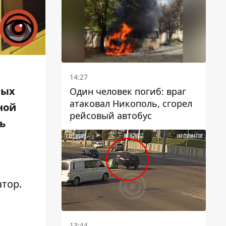
14:27
ных
Один человек погиб: враг
атаковал Никополь, сгорел
ной
рейсовый автобус
ь
тор.
13:44