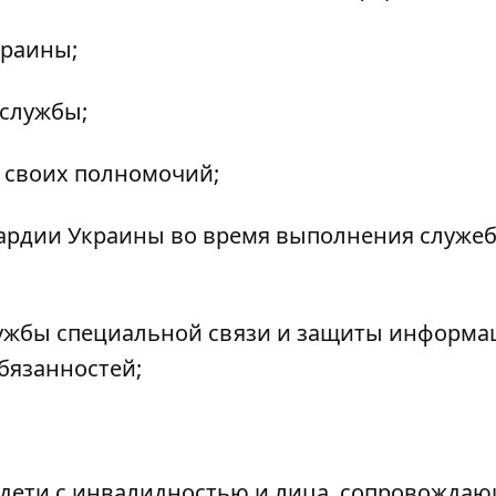
краины;
 службы;
 своих полномочий;
ардии Украины во время выполнения служе
лужбы специальной связи и защиты информа
бязанностей;
;
ы, дети с инвалидностью и лица, сопровожда