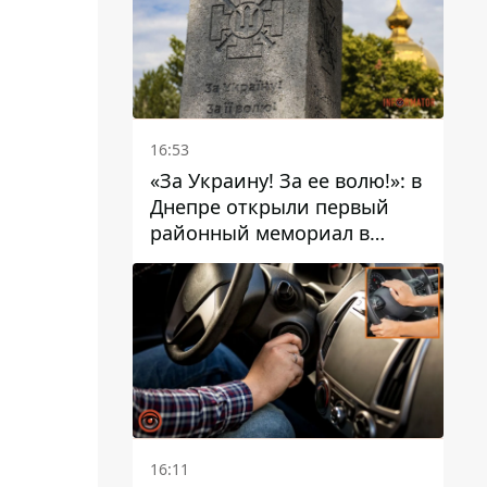
16:53
«За Украину! За ее волю!»: в
Днепре открыли первый
районный мемориал в
честь погибших
Защитников
16:11