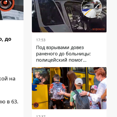
, до
17:53
Под взрывами довез
раненого до больницы:
полицейский помог
пострадавшему после атаки
на Каменский район
кой на
ю в 63.
17:37