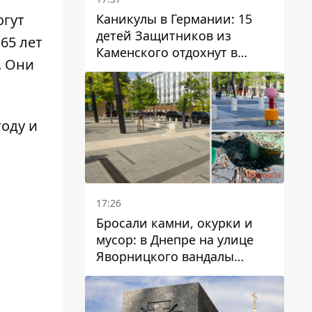
Каникулы в Германии: 15
огут
детей Защитников из
 65 лет
Каменского отдохнут в
. Они
Вуппертале
году и
17:26
Бросали камни, окурки и
мусор: в Днепре на улице
Яворницкого вандалы
повредили питьевые
фонтаны