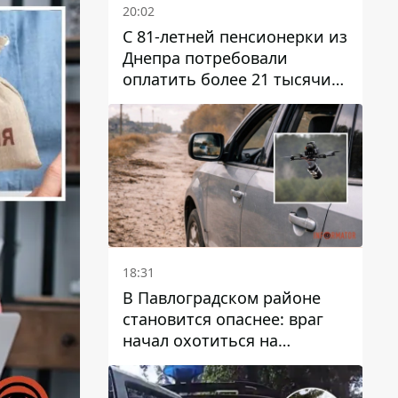
20:02
С 81-летней пенсионерки из
Днепра потребовали
оплатить более 21 тысячи
гривен за "вмешательство в
работу счетчика"
18:31
В Павлоградском районе
становится опаснее: враг
начал охотиться на
гражданский и военный
транспорт