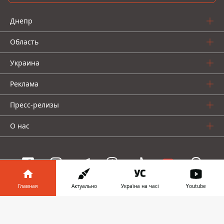
Днепр
Область
Украина
Реклама
Пресс-релизы
О нас
Главная
Актуально
Україна на часі
Youtube
Информатор проекты
Информатор в
Скачать
Информатор
Информатор
Информатор
телефоне
👉