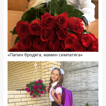
«Папин бродяга, мамин симпатяга»