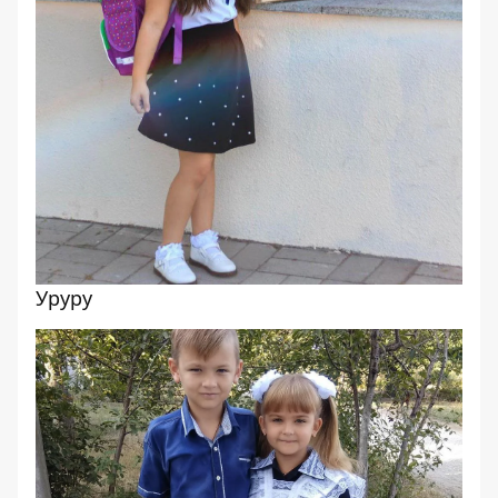
Уруру