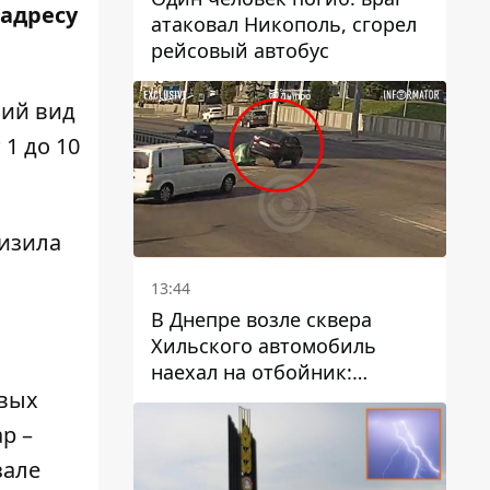
 адресу
атаковал Никополь, сгорел
рейсовый автобус
ний вид
1 до 10
низила
13:44
В Днепре возле сквера
Хильского автомобиль
наехал на отбойник:
момент происшествия
овых
р –
зале