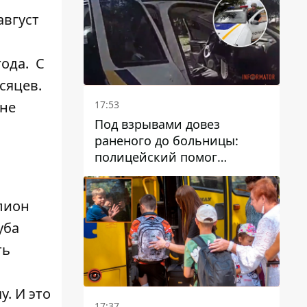
август
года. С
сяцев.
17:53
 не
Под взрывами довез
раненого до больницы:
полицейский помог
пострадавшему после атаки
на Каменский район
лион
уба
ть
. И это
17:37