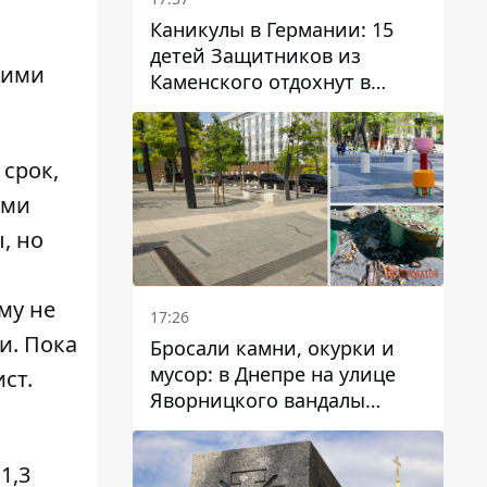
Каникулы в Германии: 15
детей Защитников из
кими
Каменского отдохнут в
Вуппертале
 срок,
ями
, но
му не
17:26
и. Пока
Бросали камни, окурки и
мусор: в Днепре на улице
ст.
Яворницкого вандалы
повредили питьевые
фонтаны
1,3