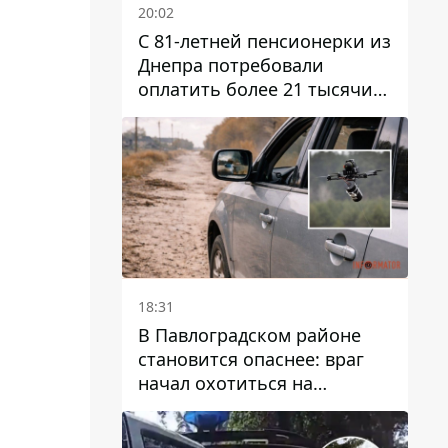
20:02
С 81-летней пенсионерки из
Днепра потребовали
оплатить более 21 тысячи
гривен за "вмешательство в
работу счетчика"
18:31
В Павлоградском районе
становится опаснее: враг
начал охотиться на
гражданский и военный
транспорт