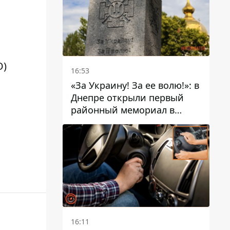
О)
16:53
«За Украину! За ее волю!»: в
Днепре открыли первый
районный мемориал в
честь погибших
Защитников
16:11