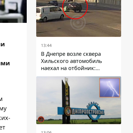
ни
13:44
В Днепре возле сквера
Хильского автомобиль
ими
наехал на отбойник:
момент происшествия
м
ому
ких-
ет
13:06