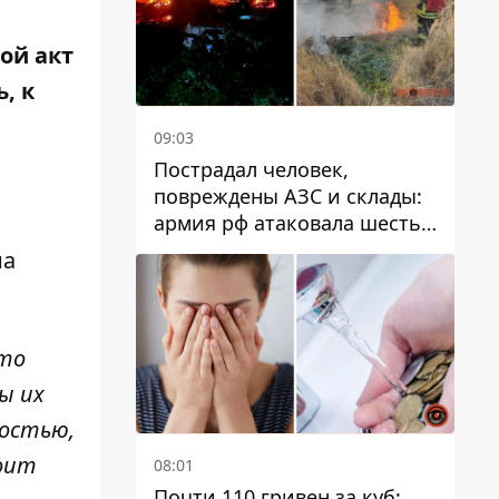
ой акт
, к
09:03
Пострадал человек,
повреждены АЗС и склады:
армия рф атаковала шесть
районов Днепропетровской
на
области
это
ы их
ностью,
тоит
08:01
Почти 110 гривен за куб: