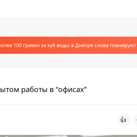
Более 100 гривен за куб воды: в Днепре снова планирую
ытом работы в “офисах”
👍