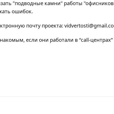
азать "подводные камни" работы "офисников
жать ошибок.
ктронную почту проекта:
vidvertosti@gmail.c
акомым, если они работали в “call-центрах”