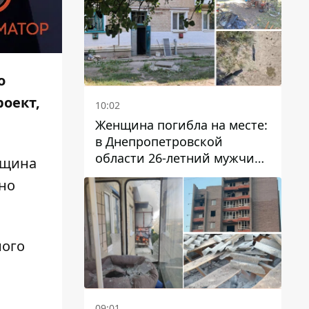
о
роект,
10:02
Женщина погибла на месте:
в Днепропетровской
области 26-летний мужчина
нщина
избил трех человек
но
металлическим предметом
ного
09:01