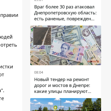
Враг более 30 раз атаковал
Днепропетровскую область:
оправии
есть раненые, повреждены
лицей, дома и предприятия
людей
мотреть
истки
08:04
от
Новый тендер на ремонт
дорог и мостов в Днепре:
".
какие улицы планируют
обновить и сколько
те
десятков миллионов гривен
на это хотят потратить