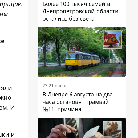
отрицаю
Более 100 тысяч семей в
Днепропетровской области
ины
остались без света
же
23:21 вчера
няли
В Днепре 6 августа на два
ожно
часа остановят трамвай
зм. И
№11: причина
шки и