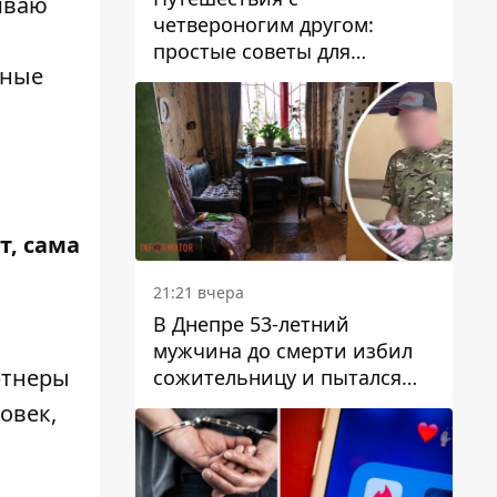
иваю
четвероногим другом:
простые советы для
нные
поездок с животными
т, сама
21:21 вчера
В Днепре 53-летний
мужчина до смерти избил
ртнеры
сожительницу и пытался
скрыть преступление:
овек,
детали