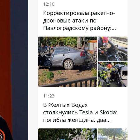
12:10
Корректировала ракетно-
дроновые атаки по
Павлоградскому району:
задержали вражескую
агентку
11:23
В Желтых Водах
столкнулись Tesla и Skoda:
погибла женщина, два
человека пострадали