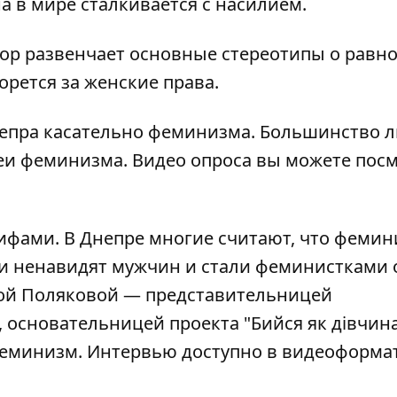
а в мире сталкивается с насилием.
ор развенчает основные стереотипы о равн
рется за женские права.
епра касательно феминизма. Большинство 
еи феминизма. Видео опроса вы можете пос
фами. В Днепре многие считают, что фемин
они ненавидят мужчин и стали феминистками 
ой Поляковой — представительницей
основательницей проекта "Бийся як дівчина
еминизм. Интервью доступно в видеоформа