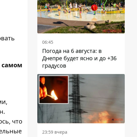
овать
06:45
Погода на 6 августа: в
Днепре будет ясно и до +36
а самом
градусов
ми,
н.
сь, что
дельные
23:59 вчера