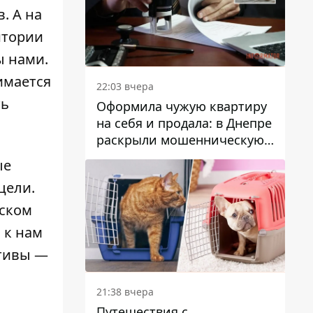
. А на
итории
ы нами.
имается
22:03 вчера
ть
Оформила чужую квартиру
на себя и продала: в Днепре
раскрыли мошенническую
схему с недвижимостью
ые
цели.
нском
 к нам
итивы —
21:38 вчера
Путешествия с