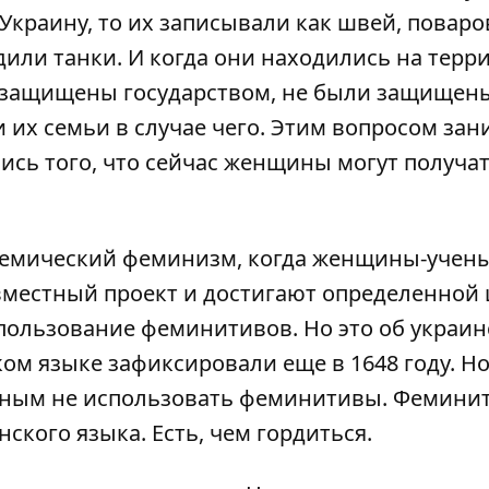
раину, то их записывали как швей, поваров
или танки. И когда они находились на терр
и защищены государством, не были защищен
 их семьи в случае чего. Этим вопросом зан
ись того, что сейчас женщины могут получа
адемический феминизм, когда женщины-учен
вместный проект и достигают определенной 
спользование феминитивов. Но это об украи
м языке зафиксировали еще в 1648 году. Но
льным не использовать феминитивы. Фемин
ского языка. Есть, чем гордиться.