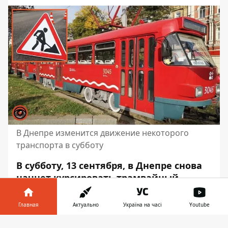
В Днепре изменится движение некоторого
транспорта в субботу
В субботу, 13 сентября, в Днепре снова
начнет курсировать трамвайный
маршрут №1-К. Это произойдет после
проведения подготовительных работ в
Главная
Актуально
Україна на часі
Youtube
10:00. Трамвай будет курсировать от
Информатор в
Университета науки и технологий до