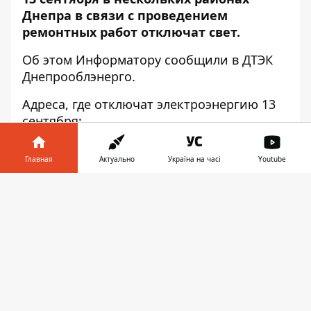
Днепра в связи с проведением
ремонтных работ отключат свет.
Об этом
Информатору
сообщили в ДТЭК
Днепрооблэнерго.
Адреса, где отключат электроэнергию 13
сентября:
АМУР-НИЖНЕДНЕПРОВСКИЙ РАЙОН
Главная
Актуально
Україна на часі
Youtube
ул. Карпенко-Карого, 1-27, 2-30;
Информатор в
ул. Карпова, 1а, 2-8;
Скачать
телефоне
👉
ул. Луганская, 1-9, 2-10/1;
ул. Луговская, 208-248;
ул. Майбороды, 1;
туп. Неманский, 1-3, 2-4;
ул. Обуховская, 1-41, 2-36;
пер. Озерный, 8, 10;