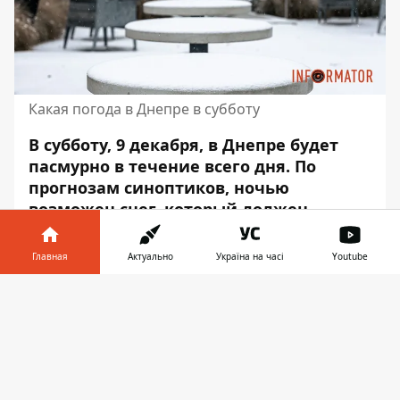
Какая погода в Днепре в субботу
В субботу, 9 декабря, в Днепре будет
пасмурно в течение всего дня. По
прогнозам синоптиков,
ночью
возможен снег
, который должен
закончиться до утра. Атмосферное
давление будет составлять 752
Главная
Актуально
Україна на часі
Youtube
миллиметра ртутного столбика.
Информатор в
Скачать
Ночью влажность воздуха будет
телефоне
👉
составлять 91 - 92%, днем - 93 - 94%, а
вечером - 95%. Об этом сообщает
Информатор со ссылкой на
sinoptik.ua
.
Скорость ветра – до 4,4 метра в секунду