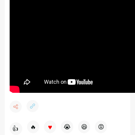
♥
🔥
😭
😆
😡
👍