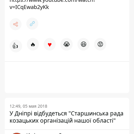
v=ICqEwab2yKk
♥
🔥
😭
😆
😡
👍
12:49, 05 мая 2018
У Дніпрі відбудеться "Старшинська рада
козацьких організацій нашої області"