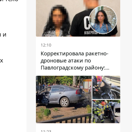
ы и
12:10
Корректировала ракетно-
х
дроновые атаки по
Павлоградскому району:
задержали вражескую
агентку
11:23