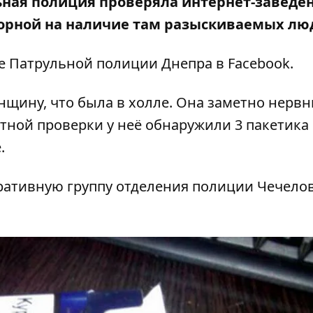
ульная полиция проверяла интернет-заведе
торной на наличие там разыскиваемых лю
це
Патрульной полиции Днепра
в Facebook.
щину, что была в холле. Она заметно нервн
стной проверки у неё обнаружили 3 пакетика 
.
ративную группу отделения полиции Чечело