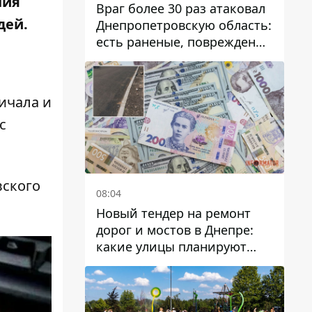
ния
Враг более 30 раз атаковал
дей.
Днепропетровскую область:
есть раненые, повреждены
лицей, дома и предприятия
ичала и
с
вского
08:04
Новый тендер на ремонт
дорог и мостов в Днепре:
какие улицы планируют
обновить и сколько
десятков миллионов гривен
на это хотят потратить