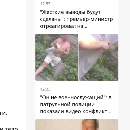
12:55
"Жесткие выводы будут
сделаны": премьер-министр
отреагировал на
несколькодневное
отсутствие воды в Марганце
12:33
"Он не военнослужащий": в
патрульной полиции
показали видео конфликта
ти.
с мужчиной без ноги на
проспекте Поля в Днепре
и тело