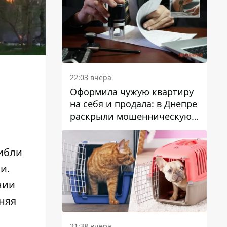
22:03 вчера
Оформила чужую квартиру
на себя и продала: в Днепре
раскрыли мошенническую
схему с недвижимостью
гибли
и.
нии
няя
21:38 вчера