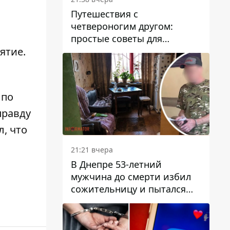
Путешествия с
четвероногим другом:
простые советы для
поездок с животными
ятие.
 по
правду
, что
21:21 вчера
В Днепре 53-летний
мужчина до смерти избил
сожительницу и пытался
скрыть преступление:
детали