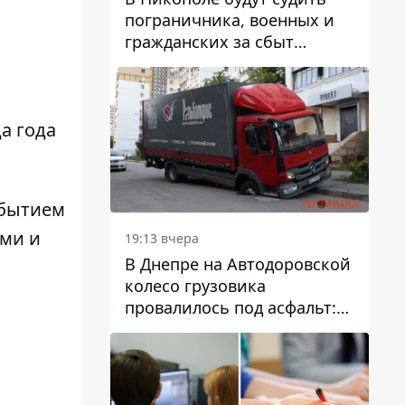
пограничника, военных и
гражданских за сбыт
психотропов
а года
ибытием
ыми и
19:13 вчера
В Днепре на Автодоровской
колесо грузовика
провалилось под асфальт:
движение заблокировано