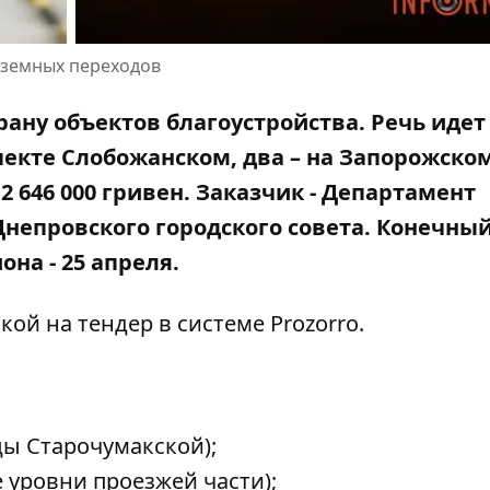
одземных переходов
рану объектов благоустройства. Речь идет
пекте Слобожанском, два – на Запорожско
2 646 000 гривен. Заказчик - Департамент
непровского городского совета. Конечный
на - 25 апреля.
лкой на
тендер в системе Prozorro
.
ы Старочумакской);
уровни проезжей части);