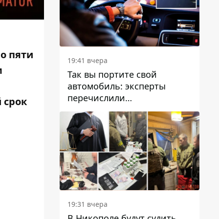
 о пяти
19:41 вчера
м
Так вы портите свой
автомобиль: эксперты
перечислили
 срок
распространенные
привычки водителей,
которые на самом деле
вредят машине
19:31 вчера
В Никополе будут судить